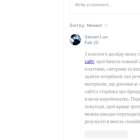
Write a comment...
Sort by:
Newest
Steven Lon
Feb 25
З власного досвіду можу с
сайт
, щоб бачити повний а
платтями, светрами та інш
знайти потрібний тип рече
матеріалів, що допомагає о
сайті є сторінка про бренд
власне виробництво. Перед
покупців, щоб краще зрозу
можна швидко переходити 
результаті я змогла спокі
Like
Reply