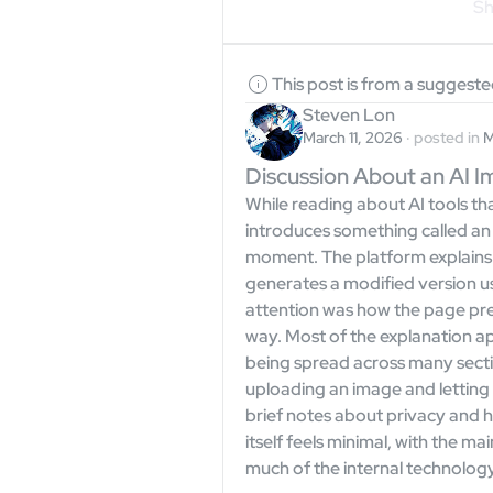
Sh
This post is from a suggest
Steven Lon
March 11, 2026
·
posted in
M
Discussion About an AI 
While reading about AI tools th
introduces something called an
moment. The platform explains 
generates a modified version usi
attention was how the page pres
way. Most of the explanation ap
being spread across many secti
uploading an image and letting t
brief notes about privacy and 
itself feels minimal, with the mai
much of the internal technology i