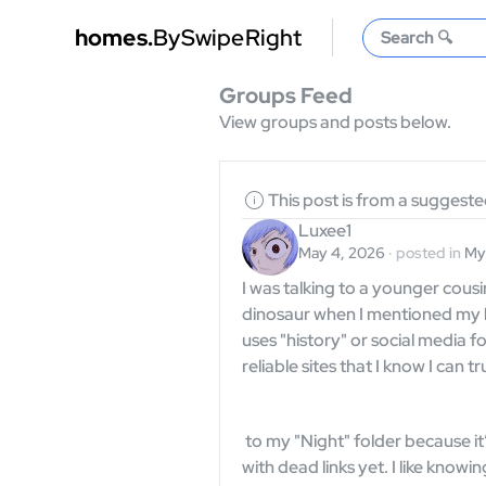
homes.
BySwipeRight
Search 🔍
Groups Feed
View groups and posts below.
This post is from a suggest
Luxee1
May 4, 2026
·
posted in
My
I was talking to a younger cousin
dinosaur when I mentioned my b
uses "history" or social media fol
reliable sites that I know I can t
 to my "Night" folder because it’s been consistently good and hasn't let me down 
with dead links yet. I like know