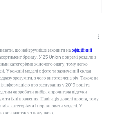
казати, що найзручніше заходити на 
офіційний 
сортимент бренду. У 25 Union є окремі розділи з 
ими категоріями жіночого одягу, тому легко 
й. У кожній моделі є фото та зазначений склад 
дразу зрозуміти, з чого виготовлена річ. Також на 
 із інформацією про заснування у 2019 році та 
 тим як зробити вибір, я прочитала відгуки 
міти їхні враження. Навігація доволі проста, тому 
між категоріями і порівнювати моделі. У 
йно визначитися з покупкою.