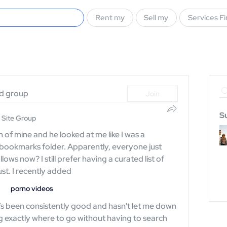
Rent my
Sell my
Services F
ed group
Join
S
 Site Group
 of mine and he looked at me like I was a 
ookmarks folder. Apparently, everyone just 
lows now? I still prefer having a curated list of 
rust. I recently added 
porno videos
ing exactly where to go without having to search 