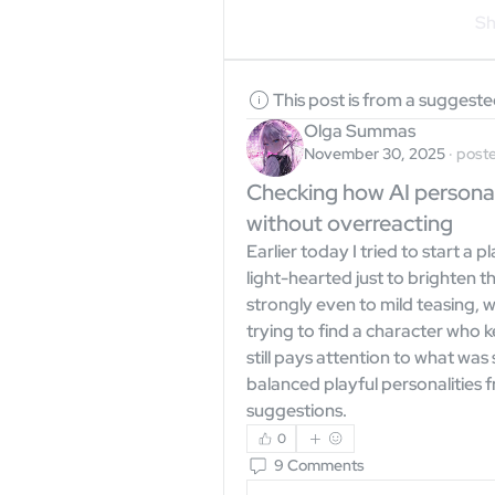
Sh
This post is from a suggest
Olga Summas
November 30, 2025
·
poste
Checking how AI personal
without overreacting
Earlier today I tried to start a 
light-hearted just to brighten 
strongly even to mild teasing, wh
trying to find a character who 
still pays attention to what was 
balanced playful personalities f
suggestions.
0
9 Comments