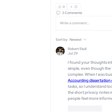
0
3 Comments
Write a comment...
Sort by:
Newest
Robert Stull
Jul 29
I found your thoughts in
simple, even though the 
complex. When I was busy 
Accounting dissertation 
tasks, so I understand lo
the short privacy notes m
people feel more informe
Like
Reply