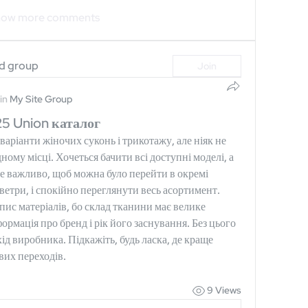
ow more comments
ed group
Join
in
My Site Group
5 Union каталог
варіанти жіночих суконь і трикотажу, але ніяк не 
ому місці. Хочеться бачити всі доступні моделі, а 
не важливо, щоб можна було перейти в окремі 
ветри, і спокійно переглянути весь асортимент. 
ис матеріалів, бо склад тканини має велике 
ормація про бренд і рік його заснування. Без цього 
ід виробника. Підкажіть, будь ласка, де краще 
вих переходів.
9 Views