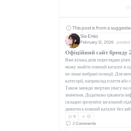
Sh
This post is from a suggest
Sia Enko
February 12, 2026
·
posted 
Офіційний сайт бренду 2
Вже кілька днів переглядаю різні 
можу знайти повний каталог в одн
не лише вибрані позиції. Для ме
категорії, наприклад плаття або с
Також завжди звертаю увагу на оп
значення. Додатково цікавить інф
складно зрозуміти загальний підх
дивитись повний каталог без зай
0
2 Comments