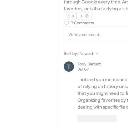
through Google every time. Am I 
favorites, or is that a dying art
0
3 Comments
Write a comment...
Sort by:
Newest
Toby Bartlett
Jul 07
I noticed you mentioned 
of relying on history or so
that you might need to fi
Organizing favorites by t
dealing with specific file
Like
Reply