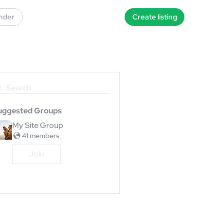
inder
Create listing
Search
uggested Groups
My Site Group
41 members
Join