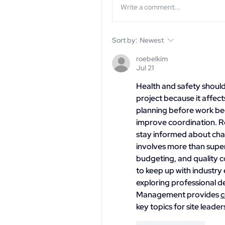
Write a comment...
Sort by:
Newest
roebelkim
Jul 21
Health and safety should
project because it affec
planning before work beg
improve coordination. R
stay informed about cha
involves more than superv
budgeting, and quality co
to keep up with industry
exploring professional d
Management provides 
c
key topics for site leader